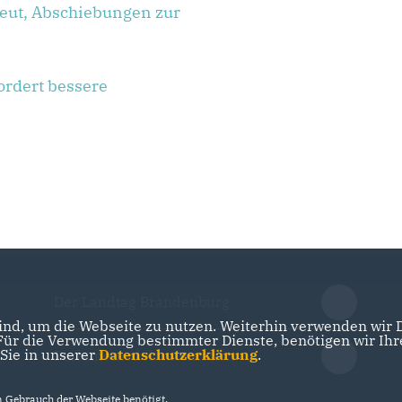
neut, Abschiebungen zur
ordert bessere
Der Landtag Brandenburg
nd, um die Webseite zu nutzen. Weiterhin verwenden wir Di
r die Verwendung bestimmter Dienste, benötigen wir Ihre 
 Sie in unserer
Datenschutzerklärung
.
Parlamentsdokumentation
Gebrauch der Webseite benötigt.