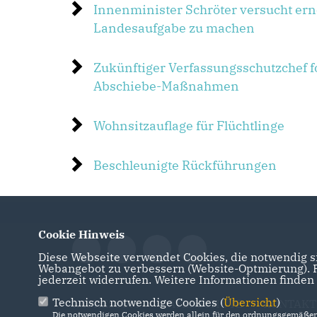
Innenminister Schröter versucht er
Landesaufgabe zu machen
Zukünftiger Verfassungsschutzchef f
Abschiebe-Maßnahmen
Wohnsitzauflage für Flüchtlinge
Beschleunigte Rückführungen
Cookie Hinweis
Diese Webseite verwendet Cookies, die notwendig si
Webangebot zu verbessern (Website-Optmierung). Fü
jederzeit widerrufen. Weitere Informationen finden
Technisch notwendige Cookies (
Übersicht
)
IMPRESSUM
DATENSCHUTZ
KONTAKT
Die notwendigen Cookies werden allein für den ordnungsgemäßen 