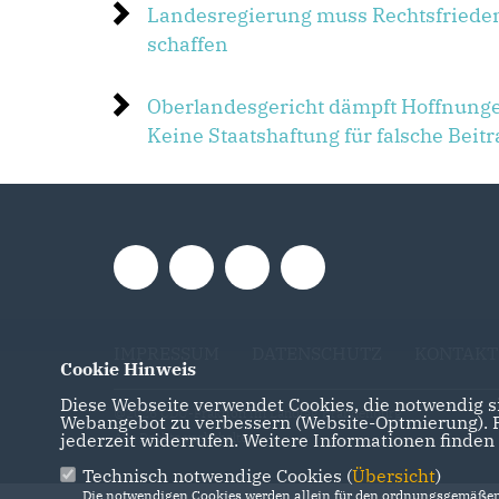
Landesregierung muss Rechtsfrieden
schaffen
Oberlandesgericht dämpft Hoffnungen
Keine Staatshaftung für falsche Beit
IMPRESSUM
DATENSCHUTZ
KONTAKT
Cookie Hinweis
Diese Webseite verwendet Cookies, die notwendig si
@2026 CDU-Fraktion im Landtag Brandenburg
Webangebot zu verbessern (Website-Optmierung). Fü
jederzeit widerrufen. Weitere Informationen finden
Alle Rechte vorbehalten.
Technisch notwendige Cookies (
Übersicht
)
Die notwendigen Cookies werden allein für den ordnungsgemäßen 