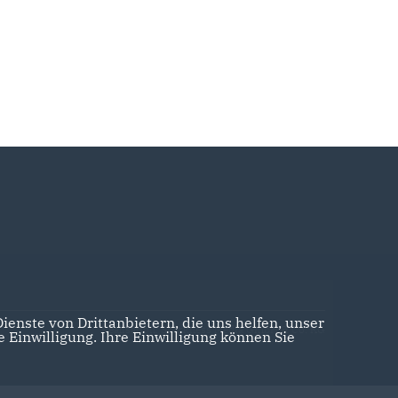
enste von Drittanbietern, die uns helfen, unser
Realisation: Sharkness Media GmbH & Co. KG
Einwilligung. Ihre Einwilligung können Sie