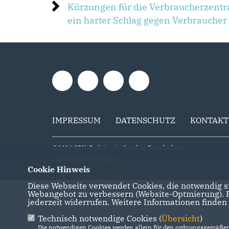
Kürzungen für die Verbraucherzentr
ein harter Schlag gegen Verbraucher
IMPRESSUM
DATENSCHUTZ
KONTAKT
@2026 CDU-Fraktion im Landtag Brandenburg
Alle Rechte vorbehalten.
Cookie Hinweis
Diese Webseite verwendet Cookies, die notwendig si
Webangebot zu verbessern (Website-Optmierung). Fü
jederzeit widerrufen. Weitere Informationen finden
Technisch notwendige Cookies (
Übersicht
)
Die notwendigen Cookies werden allein für den ordnungsgemäßen 