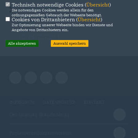
Technisch notwendige Cookies (
Übersicht
)
Lausitzer CDU-
Die notwendigen Cookies werden allein für den
Abgeordnete
ordnungsgemäßen Gebrauch der Webseite benötigt.
Cookies von Drittanbietern (
Übersicht
)
bringt
Zur Optimierung unserer Webseite binden wir Dienste und
Aktionsplan für
Angebote von Drittanbietern ein.
den Spreewald
ins Spiel
Alle akzeptieren
Auswahl speichern
IMPRESSUM
DATENSCHUTZ
KONTAKT
Der Landtag Brandenburg
Parlamentsdokumentation