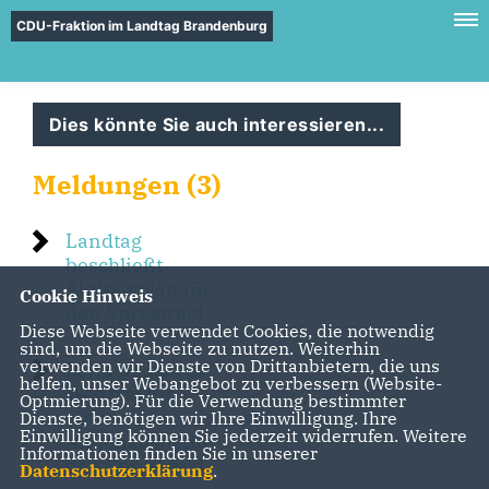
CDU-Fraktion im Landtag Brandenburg
Dies könnte Sie auch interessieren...
Meldungen (3)
Landtag
beschließt
Aktionsplan für
Cookie Hinweis
den Spreewald
Diese Webseite verwendet Cookies, die notwendig
sind, um die Webseite zu nutzen. Weiterhin
verwenden wir Dienste von Drittanbietern, die uns
Landtag macht
helfen, unser Webangebot zu verbessern (Website-
Weg frei für
Optmierung). Für die Verwendung bestimmter
einen
Dienste, benötigen wir Ihre Einwilligung. Ihre
Einwilligung können Sie jederzeit widerrufen. Weitere
Aktionsplan für
Informationen finden Sie in unserer
den Spreewald
Datenschutzerklärung
.