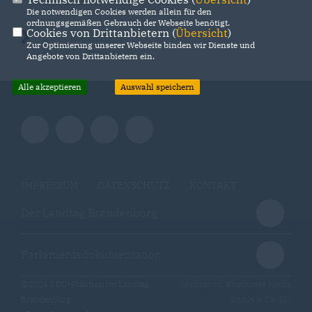
aufgeben
Die notwendigen Cookies werden allein für den
ordnungsgemäßen Gebrauch der Webseite benötigt.
Cookies von Drittanbietern (
Übersicht
)
Beschleunigte
Zur Optimierung unserer Webseite binden wir Dienste und
Rückführungen
Angebote von Drittanbietern ein.
Alle akzeptieren
Auswahl speichern
IMPRESSUM
DATENSCHUTZ
KONTAKT
Der Landtag Brandenburg
Parlamentsdokumentation
@2026 CDU-Fraktion im Landtag
Realisation: Sharkness Media
Brandenburg
GmbH & Co. KG