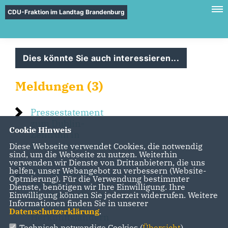
CDU-Fraktion im Landtag Brandenburg
Dies könnte Sie auch interessieren...
Meldungen (3)
Pressestatement
zum Dublin-
Cookie Hinweis
Zentrum in
Eisenhüttenstadt
Diese Webseite verwendet Cookies, die notwendig
sind, um die Webseite zu nutzen. Weiterhin
verwenden wir Dienste von Drittanbietern, die uns
helfen, unser Webangebot zu verbessern (Website-
SPD und LINKE
Optmierung). Für die Verwendung bestimmter
müssen
Dienste, benötigen wir Ihre Einwilligung. Ihre
Blockadehaltung
Einwilligung können Sie jederzeit widerrufen. Weitere
Informationen finden Sie in unserer
bei sicheren
Datenschutzerklärung
.
Herkunftsländern
Technisch notwendige Cookies (
Übersicht
)