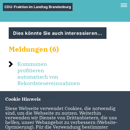
CDU-Fraktion im Landtag Brandenburg
Dies könnte Sie auch interessieren...
Meldungen (6)
Kommunen
profitieren
automatisch von
Rekordsteuereinnahmen
-
Finanzausgleich
Cookie Hinweis
trotzdem zu
gering
Diese Webseite verwendet Cookies, die notwendig
sind, um die Webseite zu nutzen. Weiterhin
verwenden wir Dienste von Drittanbietern, die uns
helfen, unser Webangebot zu verbessern (Website-
Innenminister
Optmierung). Für die Verwendung bestimmter