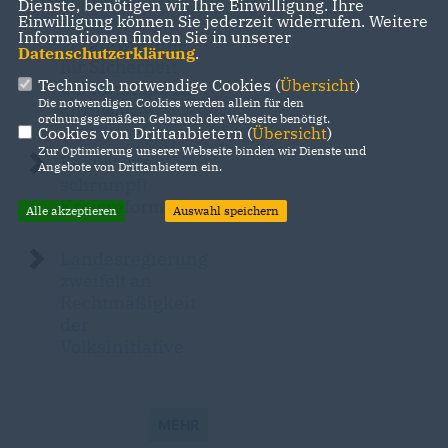
Schröter
Dienste, benötigen wir Ihre Einwilligung. Ihre
versucht
Einwilligung können Sie jederzeit widerrufen. Weitere
Informationen finden Sie in unserer
Verantwortung
Datenschutzerklärung
.
für Sicherheit
Technisch notwendige Cookies (
Übersicht
)
auf Kommunen
Die notwendigen Cookies werden allein für den
abzuwälzen
ordnungsgemäßen Gebrauch der Webseite benötigt.
Cookies von Drittanbietern (
Übersicht
)
Zur Optimierung unserer Webseite binden wir Dienste und
Regierung
Angebote von Drittanbietern ein.
schrumpft
Kreisreform
Alle akzeptieren
Auswahl speichern
Landesregierung
zweifelt an
Rechtmäßigkeit
der
Volksinitiative
MEHR