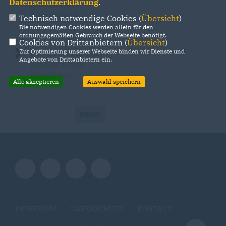
Datenschutzerklärung
.
gescheitert –
Neuanfang
Technisch notwendige Cookies (
Übersicht
)
notwendig
Die notwendigen Cookies werden allein für den
ordnungsgemäßen Gebrauch der Webseite benötigt.
Cookies von Drittanbietern (
Übersicht
)
Kreisreform auf
Zur Optimierung unserer Webseite binden wir Dienste und
Angebote von Drittanbietern ein.
ganzer Linie
abgelehnt
Alle akzeptieren
Auswahl speichern
MEHR
IMPRESSUM
DATENSCHUTZ
KONTAKT