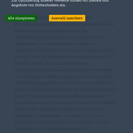
Zur Optimierung unserer Webseite binden wir Dienste und
Angebote von Drittanbietern ein.
Das was Minister Freiberg heute in der
Alle akzeptieren
Auswahl speichern
Pressekonferenz gesagt hat ist Schönmalerei einer
drohenden Bildungskatastrophe. Die
Unterrichtsstunden sind nur auf dem Papier
abgesichert, in der Realität kann man den
überdurchschnittlich hohen Unterrichtsausfall der
letzten Jahre ist nicht einfach weg ignorieren. Die
Schulen sehen sich zum diesjährigen
Schuljahresbeginn massiven Herausforderungen
und riesigen Problemen ausgesetzt. Es muss jetzt
dringend gegengesteuert werden, sonst droht der
Kollaps gleich zum Schulanfang. Durch krankheits –
oder fortbildungsbedingte Abwesenheiten der
Lehrkräfte entsteht ein Loch, das aber nicht wieder
gefüllt wird. Die Folgen sind gravierend: kein
geregelter Stundenplan, zu wenig Zeit für die
Probleme der Schülerinnen und Schüler und ein
Rücklauf von Leistungsförderung und