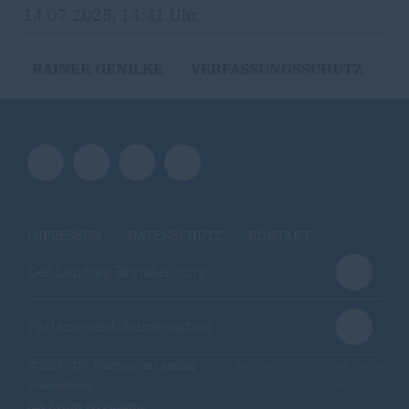
14.07.2025, 14:41 Uhr
RAINER GENILKE
VERFASSUNGSSCHUTZ
IMPRESSUM
DATENSCHUTZ
KONTAKT
Der Landtag Brandenburg
Parlamentsdokumentation
@2026 CDU-Fraktion im Landtag
Realisation: Sharkness Media
Brandenburg
GmbH & Co. KG
Alle Rechte vorbehalten.