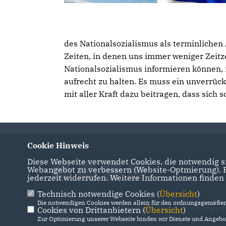
des Nationalsozialismus als terminlichen A
Zeiten, in denen uns immer weniger Zeit
Nationalsozialismus informieren können, i
aufrecht zu halten. Es muss ein unverrüc
mit aller Kraft dazu beitragen, dass sich
Cookie Hinweis
Diese Webseite verwendet Cookies, die notwendig si
Webangebot zu verbessern (Website-Optmierung). Fü
jederzeit widerrufen. Weitere Informationen finden
Technisch notwendige Cookies (
Übersicht
)
Die notwendigen Cookies werden allein für den ordnungsgemäßen 
Cookies von Drittanbietern (
IMPRESSUM
DATENSCHUTZ
Übersicht
)
KONTAKT
Zur Optimierung unserer Webseite binden wir Dienste und Angebot