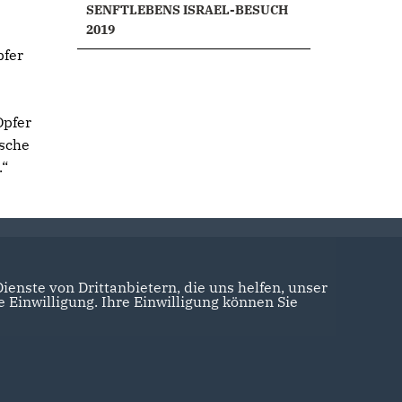
SENFTLEBENS ISRAEL-BESUCH
2019
pfer
Opfer
tsche
.“
enste von Drittanbietern, die uns helfen, unser
Einwilligung. Ihre Einwilligung können Sie