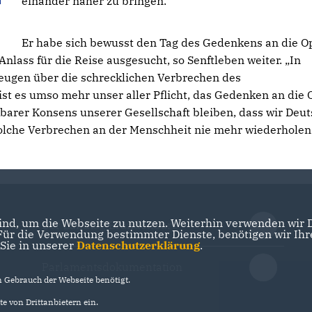
einander näher zu bringen.“
Er habe sich bewusst den Tag des Gedenkens an die O
nlass für die Reise ausgesucht, so Senftleben weiter. „In
zeugen über die schrecklichen Verbrechen des
st es umso mehr unser aller Pflicht, das Gedenken an die 
kbarer Konsens unserer Gesellschaft bleiben, dass wir Deu
 solche Verbrechen an der Menschheit nie mehr wiederholen
nd, um die Webseite zu nutzen. Weiterhin verwenden wir Di
Der Landtag Brandenburg
r die Verwendung bestimmter Dienste, benötigen wir Ihre 
 Sie in unserer
Datenschutzerklärung
.
Parlamentsdokumentation
Gebrauch der Webseite benötigt.
e von Drittanbietern ein.