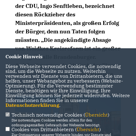
der CDU, Ingo Senftleben, bezeichnet
diesen Rückzieher des
Ministerpräsidenten, als großen Erfolg
der Bürger, dem nun Taten folgen
müssten. „Die angekündigte Absage
von Woidkes Kreisreform ist ein großer
Erfolg für alle Brandenburger.
Cookie Hinweis
Ankündigungen sind jedoch das Eine,
Diese Webseite verwendet Cookies, die notwendig
sind, um die Webseite zu nutzen. Weiterhin
konkretes Regierungshandeln etwas
verwenden wir Dienste von Drittanbietern, die uns
helfen, unser Webangebot zu verbessern (Website-
Anderes.
Optmierung). Für die Verwendung bestimmter
Dienste, benötigen wir Ihre Einwilligung. Ihre
Einwilligung können Sie jederzeit widerrufen. Weitere
Informationen finden Sie in unserer
Datenschutzerklärung
.
Technisch notwendige Cookies (
Übersicht
)
Die notwendigen Cookies werden allein für den
ordnungsgemäßen Gebrauch der Webseite benötigt.
Cookies von Drittanbietern (
Übersicht
)
Zur Optimierung unserer Webseite binden wir Dienste und