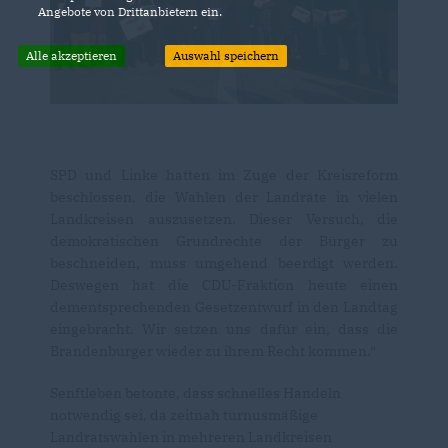
Angebote von Drittanbietern ein.
Alle akzeptieren
Auswahl speichern
SPD und Linke hatten im Zuge der Kreisreform
beschlossen, die Wahlen der Landräte in vielen
Landkreisen auszusetzen. Dieser Versuch, die
demokratischen Grundrechte der Bürger zu
beschneiden, muss umgehend beerdigt werden.
Deswegen hat die CDU-Fraktion heute einen
dementsprechenden Gesetzentwurf in den Landtag
eingebracht. Wir setzen uns dafür ein, dass die
Brandenburger wieder zu ihrem Recht kommen.“
Senftleben betonte, dass schnelles Handeln
notwendig sei, da zeitnah turnusmäßige
Landratswahlen in mehreren Landkreisen