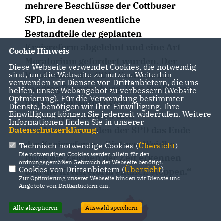
mehrere Beschlüsse der Cottbuser
SPD, in denen wesentliche
Bestandteile der geplanten
Kreisreform abgelehnt und eine Art
Cookie Hinweis
Moratorium gefordert wurden. Der
Diese Webseite verwendet Cookies, die notwendig
Vorsitzende der CDU-Fraktion im
sind, um die Webseite zu nutzen. Weiterhin
verwenden wir Dienste von Drittanbietern, die uns
Landtag Brandenburg, Ingo Senftleben,
helfen, unser Webangebot zu verbessern (Website-
Optmierung). Für die Verwendung bestimmter
forderte daraufhin vom
Dienste, benötigen wir Ihre Einwilligung. Ihre
Einwilligung können Sie jederzeit widerrufen. Weitere
Ministerpräsidenten und
Informationen finden Sie in unserer
Landesvorsitzenden der SPD das Ende
Datenschutzerklärung
.
der Kreisreform. „Dietmar Woidke
Technisch notwendige Cookies (
Übersicht
)
Die notwendigen Cookies werden allein für den
muss die Zeichen der Zeit erkennen
ordnungsgemäßen Gebrauch der Webseite benötigt.
Cookies von Drittanbietern (
Übersicht
)
und die Kreisreform endlich stoppen.“
Zur Optimierung unserer Webseite binden wir Dienste und
Angebote von Drittanbietern ein.
Alle akzeptieren
Auswahl speichern