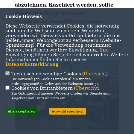
abzulehnen. Kaschiert werden, sollte
dieser Beschluss mit einer
Cookie Hinweis
Feststellung, dass SPD und Linke
Diese Webseite verwendet Cookies, die notwendig
wesentliche Forderungen der
sind, um die Webseite zu nutzen. Weiterhin
verwenden wir Dienste von Drittanbietern, die uns
Volksinitiative nachvollziehen und
helfen, unser Webangebot zu verbessern (Website-
Optmierung). Für die Verwendung bestimmter
annehmen könnten.
Dienste, benötigen wir Ihre Einwilligung. Ihre
Einwilligung können Sie jederzeit widerrufen. Weitere
Informationen finden Sie in unserer
Datenschutzerklärung
.
Technisch notwendige Cookies (
Übersicht
)
Die notwendigen Cookies werden allein für den
ordnungsgemäßen Gebrauch der Webseite benötigt.
Cookies von Drittanbietern (
Übersicht
)
Zur Optimierung unserer Webseite binden wir Dienste und
Angebote von Drittanbietern ein.
Alle akzeptieren
Auswahl speichern