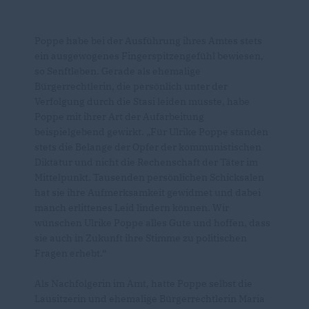
Poppe habe bei der Ausführung ihres Amtes stets
ein ausgewogenes Fingerspitzengefühl bewiesen,
so Senftleben. Gerade als ehemalige
Bürgerrechtlerin, die persönlich unter der
Verfolgung durch die Stasi leiden musste, habe
Poppe mit ihrer Art der Aufarbeitung
beispielgebend gewirkt. „Für Ulrike Poppe standen
stets die Belange der Opfer der kommunistischen
Diktatur und nicht die Rechenschaft der Täter im
Mittelpunkt. Tausenden persönlichen Schicksalen
hat sie ihre Aufmerksamkeit gewidmet und dabei
manch erlittenes Leid lindern können. Wir
wünschen Ulrike Poppe alles Gute und hoffen, dass
sie auch in Zukunft ihre Stimme zu politischen
Fragen erhebt.“
Als Nachfolgerin im Amt, hatte Poppe selbst die
Lausitzerin und ehemalige Bürgerrechtlerin Maria