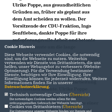
Ulrike Poppe, aus gesundheitlichen
Gründen an, früher als geplant aus
dem Amt scheiden zu wollen. Der
Vorsitzende der CDU-Fraktion, Ingo
Senftleben, dankte Poppe für ihre
aufopferungsvolle Arbeit und betonte
ihre Verdienste um die lange
Cookie Hinweis
vernachlässigte Aufarbeitung in
Diese Webseite verwendet Cookies, die notwendig
sind, um die Webseite zu nutzen. Weiterhin
Brandenburg. „Es hatte lange gedauert,
verwenden wir Dienste von Drittanbietern, die uns
helfen, unser Webangebot zu verbessern (Website-
bis sich die CDU 2009 in Brandenburg
Optmierung). Für die Verwendung bestimmter
mit ihrer Forderung nach einer
Dienste, benötigen wir Ihre Einwilligung. Ihre
Einwilligung können Sie jederzeit widerrufen. Weitere
Landesbeauftragten zur Aufarbeitung
Informationen finden Sie in unserer
Datenschutzerklärung
.
durchsetzen konnte. Ulrike Poppe
Technisch notwendige Cookies (
Übersicht
)
konnte dieser Funktion mit viel
Die notwendigen Cookies werden allein für den
Leidenschaft und Engagement zu einer
ordnungsgemäßen Gebrauch der Webseite benötigt.
Cookies von Drittanbietern (
Übersicht
)
Bedeutung verhelfen, die auch weit
Zur Optimierung unserer Webseite binden wir Dienste und