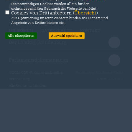
Die notwendigen Cookies werden allein für den
ordnungsgemäßen Gebrauch der Webseite benötigt.
Cookies von Drittanbietern (
Übersicht
)
Zur Optimierung unserer Webseite binden wir Dienste und
Angebote von Drittanbietern ein.
IMPRESSUM
DATENSCHUTZ
KONTAKT
Alle akzeptieren
Auswahl speichern
Der Landtag Brandenburg
Parlamentsdokumentation
@2026 CDU-Fraktion im Landtag
Realisation: Sharkness Media
Brandenburg
GmbH & Co. KG
Alle Rechte vorbehalten.