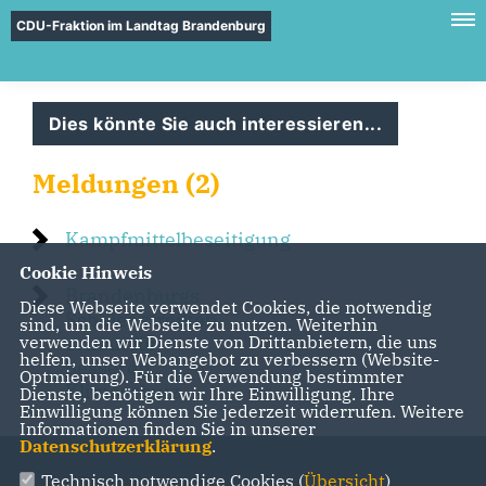
CDU-Fraktion im Landtag Brandenburg
Dies könnte Sie auch interessieren...
Meldungen (2)
Kampfmittelbeseitigung
Cookie Hinweis
Brandenburgs
Diese Webseite verwendet Cookies, die notwendig
Schüler streiken
sind, um die Webseite zu nutzen. Weiterhin
verwenden wir Dienste von Drittanbietern, die uns
erneut für
helfen, unser Webangebot zu verbessern (Website-
besseren
Optmierung). Für die Verwendung bestimmter
Klimaschutz
Dienste, benötigen wir Ihre Einwilligung. Ihre
Einwilligung können Sie jederzeit widerrufen. Weitere
Informationen finden Sie in unserer
Datenschutzerklärung
.
Technisch notwendige Cookies (
Übersicht
)