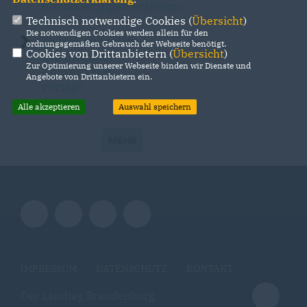
Bevölkerungswachstum
Technisch notwendige Cookies (
Übersicht
)
Die notwendigen Cookies werden allein für den
Zwischenbericht
ordnungsgemäßen Gebrauch der Webseite benötigt.
Cookies von Drittanbietern (
Übersicht
)
der Enquete-
Zur Optimierung unserer Webseite binden wir Dienste und
Kommission
Angebote von Drittanbietern ein.
vertagt
Alle akzeptieren
Auswahl speichern
MEHR
IMPRESSUM
DATENSCHUTZ
KONTAKT
Der Landtag Brandenburg