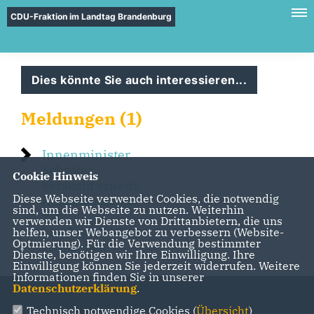
CDU-Fraktion im Landtag Brandenburg
Dies könnte Sie auch interessieren...
Meldungen (1)
Innenminister
Schröter
Cookie Hinweis
versucht erneut,
Diese Webseite verwendet Cookies, die notwendig
Abschiebungen
sind, um die Webseite zu nutzen. Weiterhin
zur
verwenden wir Dienste von Drittanbietern, die uns
Landesaufgabe
helfen, unser Webangebot zu verbessern (Website-
Optmierung). Für die Verwendung bestimmter
zu machen
Dienste, benötigen wir Ihre Einwilligung. Ihre
Einwilligung können Sie jederzeit widerrufen. Weitere
Informationen finden Sie in unserer
Datenschutzerklärung
.
Technisch notwendige Cookies (
Übersicht
)