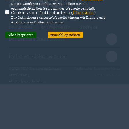
Die notwendigen Cookies werden allein für den
ordnungsgemäßen Gebrauch der Webseite benötigt.
Cookies von Drittanbietern (
Übersicht
)
Zur Optimierung unserer Webseite binden wir Dienste und
Angebote von Drittanbietern ein.
IMPRESSUM
DATENSCHUTZ
KONTAKT
Alle akzeptieren
Auswahl speichern
Der Landtag Brandenburg
Parlamentsdokumentation
@2026 CDU-Fraktion im Landtag
Realisation: Sharkness Media
Brandenburg
GmbH & Co. KG
Alle Rechte vorbehalten.