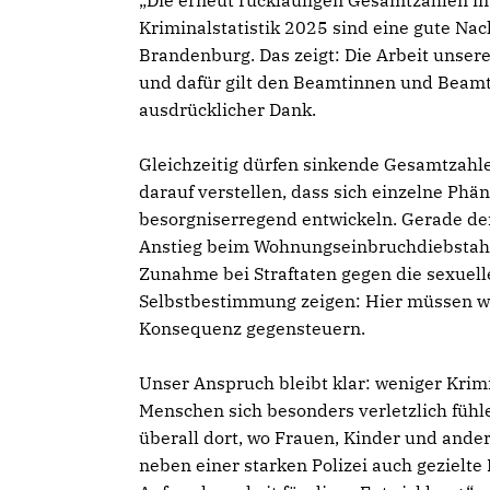
Die erneut rückläufigen Gesamtzahlen in 
Kriminalstatistik 2025 sind eine gute Nac
Brandenburg. Das zeigt: Die Arbeit unserer
und dafür gilt den Beamtinnen und Beam
ausdrücklicher Dank.
Gleichzeitig dürfen sinkende Gesamtzahle
darauf verstellen, dass sich einzelne Ph
besorgniserregend entwickeln. Gerade de
Anstieg beim Wohnungseinbruchdiebstahl
Zunahme bei Straftaten gegen die sexuell
Selbstbestimmung zeigen: Hier müssen wi
Konsequenz gegensteuern.
Unser Anspruch bleibt klar: weniger Krimi
Menschen sich besonders verletzlich fühl
überall dort, wo Frauen, Kinder und ande
neben einer starken Polizei auch gezielte