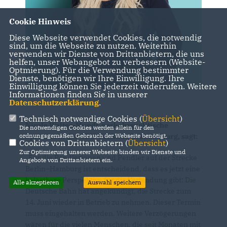
Cookie Hinweis
Diese Webseite verwendet Cookies, die notwendig
sind, um die Webseite zu nutzen. Weiterhin
verwenden wir Dienste von Drittanbietern, die uns
helfen, unser Webangebot zu verbessern (Website-
Optmierung). Für die Verwendung bestimmter
Dienste, benötigen wir Ihre Einwilligung. Ihre
Einwilligung können Sie jederzeit widerrufen. Weitere
Informationen finden Sie in unserer
Datenschutzerklärung
.
Technisch notwendige Cookies (
Übersicht
)
Nicole Walter-Mundt, verkehrspolitische
Die notwendigen Cookies werden allein für den
Sprecherin der CDU-Fraktion Brandenburg, sagt:
ordnungsgemäßen Gebrauch der Webseite benötigt.
Cookies von Drittanbietern (
Übersicht
)
Zur Optimierung unserer Webseite binden wir Dienste und
Für die Pendlerinnen und Pendler auf der Strecke
Angebote von Drittanbietern ein.
Berlin–Hamburg ist entscheidend, dass es jetzt eine
belastbare Perspektive für die Verbindung gibt: Die
Alle akzeptieren
Auswahl speichern
Deutsche Bahn hat angekündigt, die Strecke zum
14. Juni wieder in Betrieb zu nehmen. Dieser Termin
muss eingehalten werden. Weitere Verzögerungen
wären für die vielen Menschen, die seit Monaten mit