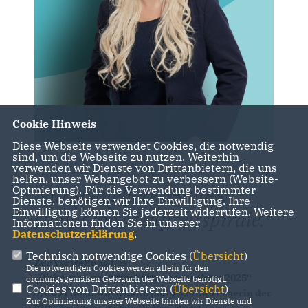
Cookie Hinweis
Diese Webseite verwendet Cookies, die notwendig
sind, um die Webseite zu nutzen. Weiterhin
verwenden wir Dienste von Drittanbietern, die uns
helfen, unser Webangebot zu verbessern (Website-
Nur schnelleres Bauen
Optmierung). Für die Verwendung bestimmter
Dienste, benötigen wir Ihre Einwilligung. Ihre
Einwilligung können Sie jederzeit widerrufen. Weitere
stoppt die Mietpreisspirale.
Informationen finden Sie in unserer
Datenschutzerklärung
.
Technisch notwendige Cookies (
Übersicht
)
Zur Vorstellung des
Die notwendigen Cookies werden allein für den
Wohnungsmarktbeobachtungsberichts 2025“
ordnungsgemäßen Gebrauch der Webseite benötigt.
Cookies von Drittanbietern (
Übersicht
)
erklärt die infrastrukturpolitische Sprecherin der
Zur Optimierung unserer Webseite binden wir Dienste und