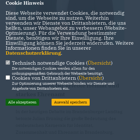
Cookie Hinweis
Diese Webseite verwendet Cookies, die notwendig
sind, um die Webseite zu nutzen. Weiterhin
verwenden wir Dienste von Drittanbietern, die uns
helfen, unser Webangebot zu verbessern (Website-
Optmierung). Für die Verwendung bestimmter
Dienste, benötigen wir Ihre Einwilligung. Ihre
Einwilligung können Sie jederzeit widerrufen. Weitere
Informationen finden Sie in unserer
Datenschutzerklärung
.
Technisch notwendige Cookies (
Übersicht
)
Ostdeutscher Karneval als
Die notwendigen Cookies werden allein für den
ordnungsgemäßen Gebrauch der Webseite benötigt.
immaterielles Kulturerbe:
Cookies von Drittanbietern (
Übersicht
)
Zur Optimierung unserer Webseite binden wir Dienste und
Anerkennung für gelebte Heimat und
Angebote von Drittanbietern ein.
starkes Ehrenamt
Alle akzeptieren
Auswahl speichern
In der heutigen Debatte im Brandenburger Landtag
betonte Julian Brüning die große Bedeutung des
ostdeutschen Karnevals für Identität,
Zusammenhalt und Ehrenamt in Brandenburg.