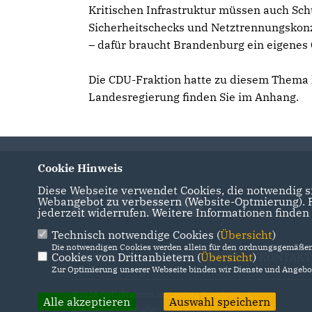
Kritischen Infrastruktur müssen auch Sch
Sicherheitschecks und Netztrennungskonz
– dafür braucht Brandenburg ein eigenes C
Die CDU-Fraktion hatte zu diesem Thema kü
Landesregierung finden Sie im Anhang.
Cookie Hinweis
Diese Webseite verwendet Cookies, die notwendig si
Webangebot zu verbessern (Website-Optmierung). Fü
jederzeit widerrufen. Weitere Informationen finden
Technisch notwendige Cookies (
Übersicht
)
Die notwendigen Cookies werden allein für den ordnungsgemäßen 
Cookies von Drittanbietern (
IMPRESSUM
DATENSCHUTZ
Übersicht
)
KONTAKT
Zur Optimierung unserer Webseite binden wir Dienste und Angebot
@2026 CDU-Fraktion im Landtag Brandenburg
Alle akzeptieren
Auswahl speichern
Alle Rechte vorbehalten.