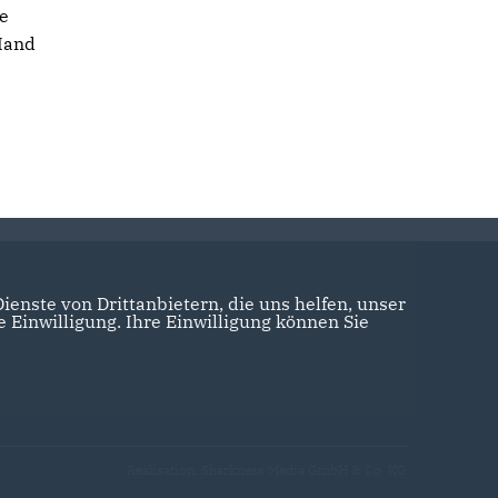
e
Hand
enste von Drittanbietern, die uns helfen, unser
Einwilligung. Ihre Einwilligung können Sie
Realisation: Sharkness Media GmbH & Co. KG