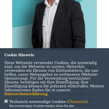
Cookie Hinweis
Diese Webseite verwendet Cookies, die notwendig
sind, um die Webseite zu nutzen. Weiterhin
Laut Landesregierung ist die Zahl gastronomischer
verwenden wir Dienste von Drittanbietern, die uns
Betriebe in Brandenburg von 4.101 im Jahr 2010 auf
helfen, unser Webangebot zu verbessern (Website-
Optmierung). Für die Verwendung bestimmter
3.697 im Jahr 2023 gesunken – ein Rückgang von
Dienste, benötigen wir Ihre Einwilligung. Ihre
fast 10 Prozent. Besonders betroffen sind
Einwilligung können Sie jederzeit widerrufen. Weitere
Schankwirtschaften (–32,5 %) und ländliche
Informationen finden Sie in unserer
Datenschutzerklärung
.
Landkreise wie Elbe-Elster (–24,9 %), Prignitz (–31,6
%) und Spree-Neiße (–22,9 %). Gründe sind unter
Technisch notwendige Cookies (
Übersicht
)
anderem die Corona-Pandemie, steigende Energie-
Die notwendigen Cookies werden allein für den