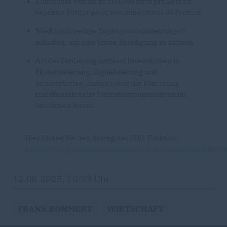
Zuschüsse von bis zu 150.000 Euro pro Betrieb
bei einer Förderquote von mindestens 45 Prozent
Niedrigschwellige Zugangsvoraussetzungen
schaffen, um eine breite Beteiligung zu sichern
Art der Förderung umfasst Investitionen in
Modernisierung, Digitalisierung und
barrierefreien Umbau sowie die Förderung
multifunktionaler Dienstleistungszentren im
ländlichen Raum
Hier finden Sie den Antrag der CDU-Fraktion:
https://www.parlamentsdokumentation.brandenburg.de/st
12.08.2025, 10:33 Uhr
FRANK BOMMERT
WIRTSCHAFT