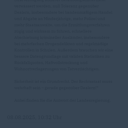
verwässert werden, null Toleranz gegenüber
Dealern, insbesondere bei bandenmäßigem Handel
und Abgabe an Minderjährige, mehr Polizei und
mehr Staatsanwälte, um die Ermittlungsverfahren
zügig und wirksam zu führen, schnellere
Abschiebung krimineller Ausländer, insbesondere
bei mehrfachen Drogendelikten und regelmäßige
Kontrollen in Schulen. Außerdem brauchen wir eine
bessere Datengrundlage mit validen Statistiken zu
Rückfallquoten, Haftvollstreckung und
Wohnortverlagerungen von Tatverdächtigen.
Sicherheit ist ein Grundrecht. Der Rechtsstaat muss
wehrhaft sein – gerade gegenüber Dealern!“
Anbei finden Sie die Antwort der Landesregierung.
08.08.2025, 10:32 Uhr