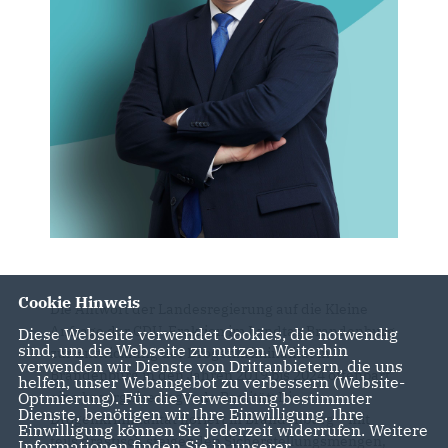
Cookie Hinweis
Die Antwort der Landesregierung auf die Kleine
Anfrage der CDU-Fraktion im Landtag Brandenburg
Diese Webseite verwendet Cookies, die notwendig
sind, um die Webseite zu nutzen. Weiterhin
zur Entwicklung der Drogenkriminalität in
verwenden wir Dienste von Drittanbietern, die uns
Brandenburg in den Jahren 2019 bis 2024 offenbart
helfen, unser Webangebot zu verbessern (Website-
Optmierung). Für die Verwendung bestimmter
eine besorgniserregende Realität: Die
Dienste, benötigen wir Ihre Einwilligung. Ihre
Drogenkriminalität floriert in Brandenburg – mit
Einwilligung können Sie jederzeit widerrufen. Weitere
teils drastisch steigenden Sicherstellungsmengen,
Informationen finden Sie in unserer