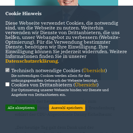
Cookie Hinweis
Diese Webseite verwendet Cookies, die notwendig
sind, um die Webseite zu nutzen. Weiterhin
verwenden wir Dienste von Drittanbietern, die uns
helfen, unser Webangebot zu verbessern (Website-
Optmierung). Für die Verwendung bestimmter
Dienste, benötigen wir Ihre Einwilligung. Ihre
Einwilligung können Sie jederzeit widerrufen. Weitere
Informationen finden Sie in unserer
Datenschutzerklärung
.
Technisch notwendige Cookies (
Übersicht
)
Die notwendigen Cookies werden allein für den
ordnungsgemäßen Gebrauch der Webseite benötigt.
Cookies von Drittanbietern (
Übersicht
)
Zur Optimierung unserer Webseite binden wir Dienste und
Angebote von Drittanbietern ein.
Anlässlich der heutigen Feierstunde zum
Nationalen Veteranentag im Landtag Brandenburg
Alle akzeptieren
Auswahl speichern
erklärt der CDU-Abgeordnete Danny Eichelbaum:
Der heutige Tag galt dem Dank und der