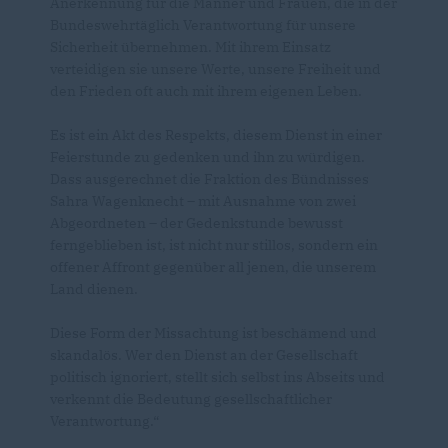
Anerkennung für die Männer und Frauen, die in der
Bundeswehrtäglich Verantwortung für unsere
Sicherheit übernehmen. Mit ihrem Einsatz
verteidigen sie unsere Werte, unsere Freiheit und
den Frieden oft auch mit ihrem eigenen Leben.
Es ist ein Akt des Respekts, diesem Dienst in einer
Feierstunde zu gedenken und ihn zu würdigen.
Dass ausgerechnet die Fraktion des Bündnisses
Sahra Wagenknecht – mit Ausnahme von zwei
Abgeordneten – der Gedenkstunde bewusst
ferngeblieben ist, ist nicht nur stillos, sondern ein
offener Affront gegenüber all jenen, die unserem
Land dienen.
Diese Form der Missachtung ist beschämend und
skandalös. Wer den Dienst an der Gesellschaft
politisch ignoriert, stellt sich selbst ins Abseits und
verkennt die Bedeutung gesellschaftlicher
Verantwortung.“