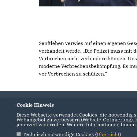
Senftleben verwies auf einen eigenen Ge
verhandelt werde. „Die Polizei muss mit de
Verbrechen nicht verhindern können. Uns
moderne Verbrechensbekämpfung. Es muss 
vor Verbrechen zu schützen.“
Cookie Hinweis
Diese Webseite verwendet Cookies, die notwendig si
Webangebot zu verbessern (Website-Optmierung). Fü
jederzeit widerrufen. Weitere Informationen finden
Technisch notwendige Cookies (
Übersicht
)