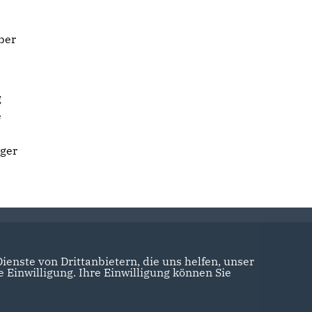
ber
g
e
rger
enste von Drittanbietern, die uns helfen, unser
Einwilligung. Ihre Einwilligung können Sie