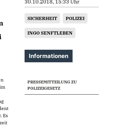
30.10.2018, 15:33 Uhr
SICHERHEIT
POLIZEI
m
INGO SENFTLEBEN
i
Informationen
en
PRESSEMITTEILUNG ZU
 im
POLIZEIGESETZ
ng
dent
. Es
zeit