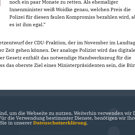
noch ein paar Monate zu retten. Als ehemaliger
Innenminister weiß Woidke genau, welchen Preis die
Polizei für diesen faulen Kompromiss bezahlen wird, a
es ist ihm egal.“
setzentwurf der CDU-Fraktion, der im November im Landta
r Zeit gehen können. Der analoge Polizist wird das digital
er Gesetz enthält das notwendige Handwerkszeug für die
das oberste Ziel eines Ministerpräsidenten sein, die Bü
nd, um die Webseite zu nutzen. Weiterhin verwenden wir Di
Der Landtag Brandenburg
r die Verwendung bestimmter Dienste, benötigen wir Ihre 
 Sie in unserer
Datenschutzerklärung
.
Parlamentsdokumentation