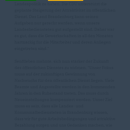
Landespolitik zu haben. Die CDU unterstützt die
geplante Steigerung der Attraktivität im öffentlichen
Dienst. Das Land Brandenburg kann seinen
Aufgaben nur gerecht werden, wenn unsere
Landesbediensteten gut aufgestellt sind. Daher war
es gut, dass die Gewerkschaften in all den Monaten
hartnäckig für die Mitarbeiter und deren Anliegen
eingetreten sind."
Senftleben mahnte, sich nun stärker der Zukunft
des öffentlichen Dienstes zu widmen. "Unser Fokus
muss auf der zukünftigen Gewinnung von
Nachwuchs für den öffentlichen Dienst liegen. Viele
Beamte und Angestellte werden in den kommenden
Jahren in den Ruhestand treten. Das muss durch
Neueinstellungen kompensiert werden. Unser Ziel
muss es sein, dass alle Landes- und
Kommunalbediensteten in Brandenburg wissen,
dass wir für gute Arbeitsbedingungen und attraktive
Bezahlung sorgen und uns Gedanken machen, wie