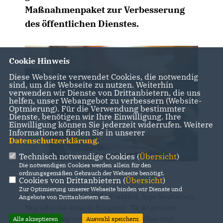
Maßnahmenpaket zur Verbesserung
des öffentlichen Dienstes.
Cookie Hinweis
Diese Webseite verwendet Cookies, die notwendig
sind, um die Webseite zu nutzen. Weiterhin
verwenden wir Dienste von Drittanbietern, die uns
helfen, unser Webangebot zu verbessern (Website-
Optmierung). Für die Verwendung bestimmter
Dienste, benötigen wir Ihre Einwilligung. Ihre
Einwilligung können Sie jederzeit widerrufen. Weitere
Informationen finden Sie in unserer
Datenschutzerklärung
.
Technisch notwendige Cookies (
Übersicht
)
Die notwendigen Cookies werden allein für den
ordnungsgemäßen Gebrauch der Webseite benötigt.
Cookies von Drittanbietern (
Übersicht
)
Zur Optimierung unserer Webseite binden wir Dienste und
Der Vorsitzende der CDU-Fraktion, Ingo Senftleben,
Angebote von Drittanbietern ein.
begrüßte die erzielte Einigung. "Es ist gut eine
Vereinbarung zwischen Gewerkschaften und
Alle akzeptieren
Auswahl speichern