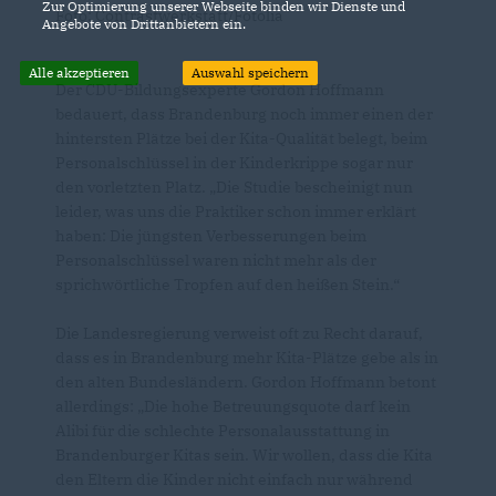
Zur Optimierung unserer Webseite binden wir Dienste und
Foto: Contrastwerkstatt/Fotolia
Angebote von Drittanbietern ein.
Alle akzeptieren
Auswahl speichern
Der CDU-Bildungsexperte Gordon Hoffmann
bedauert, dass Brandenburg noch immer einen der
hintersten Plätze bei der Kita-Qualität belegt, beim
Personalschlüssel in der Kinderkrippe sogar nur
den vorletzten Platz. „Die Studie bescheinigt nun
leider, was uns die Praktiker schon immer erklärt
haben: Die jüngsten Verbesserungen beim
Personalschlüssel waren nicht mehr als der
sprichwörtliche Tropfen auf den heißen Stein.“
Die Landesregierung verweist oft zu Recht darauf,
dass es in Brandenburg mehr Kita-Plätze gebe als in
den alten Bundesländern. Gordon Hoffmann betont
allerdings: „Die hohe Betreuungsquote darf kein
Alibi für die schlechte Personalausstattung in
Brandenburger Kitas sein. Wir wollen, dass die Kita
den Eltern die Kinder nicht einfach nur während