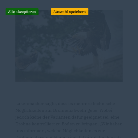
Alle akzeptieren
Auswahl speichern
Lakenmacher sagte, dass es mehrere technische
Möglichkeiten zur Drohnenabwehr gebe. Wobei
jedoch keine der Varianten dafür geeignet sei, eine
Drohne kontrolliert zu Boden zu bringen. „Wir haben
uns informiert, welche Möglichkeiten es zur
Drohnenabwehr gibt und sind dabei auf den Einsatz