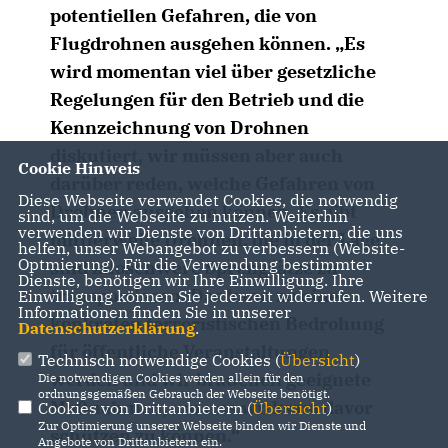
potentiellen Gefahren, die von
Flugdrohnen ausgehen können. „Es
wird momentan viel über gesetzliche
Regelungen für den Betrieb und die
Kennzeichnung von Drohnen
diskutiert, wir müssen aber auch
Cookie Hinweis
darüber reden, welche Gefahren von
Diese Webseite verwendet Cookies, die notwendig
Drohnen ausgehen können. Es gibt
sind, um die Webseite zu nutzen. Weiterhin
verwenden wir Dienste von Drittanbietern, die uns
mittlerweile Drohnen, die in der Lage
helfen, unser Webangebot zu verbessern (Website-
Optmierung). Für die Verwendung bestimmter
sind kiloschwere Sprengsätze zu
Dienste, benötigen wir Ihre Einwilligung. Ihre
transportieren. Das kann zu einer
Einwilligung können Sie jederzeit widerrufen. Weitere
Informationen finden Sie in unserer
konkreten terroristischen Bedrohung
Datenschutzerklärung
.
für öffentliche Veranstaltungen
Technisch notwendige Cookies (
Übersicht
)
werden und wir brauchen geeignete
Die notwendigen Cookies werden allein für den
ordnungsgemäßen Gebrauch der Webseite benötigt.
Maßnahmen, um uns wirksam davor
Cookies von Drittanbietern (
Übersicht
)
Zur Optimierung unserer Webseite binden wir Dienste und
schützen zu können.“
Angebote von Drittanbietern ein.