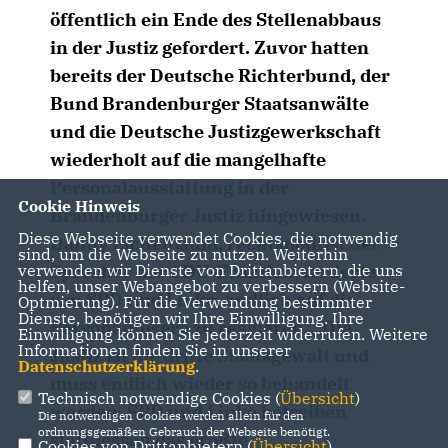
öffentlich ein Ende des Stellenabbaus
in der Justiz gefordert. Zuvor hatten
bereits der Deutsche Richterbund, der
Bund Brandenburger Staatsanwälte
und die Deutsche Justizgewerkschaft
wiederholt auf die mangelhafte
Personalausstattung in der
Cookie Hinweis
Brandenburger Justiz hingewiesen.
Diese Webseite verwendet Cookies, die notwendig
Danny Eichelbaum, rechtspolitischer
sind, um die Webseite zu nutzen. Weiterhin
Sprecher der CDU-Fraktion, forderte
verwenden wir Dienste von Drittanbietern, die uns
helfen, unser Webangebot zu verbessern (Website-
von SPD und Linke, endlich auf die
Optmierung). Für die Verwendung bestimmter
Dienste, benötigen wir Ihre Einwilligung. Ihre
Personalmisere zu reagieren. „Die
Einwilligung können Sie jederzeit widerrufen. Weitere
Informationen finden Sie in unserer
Justiz ist die dritte Staatsgewalt und
Datenschutzerklärung
.
muss endlich wieder so behandelt
Technisch notwendige Cookies (
Übersicht
)
werden. SPD und Linke betreiben
Die notwendigen Cookies werden allein für den
ordnungsgemäßen Gebrauch der Webseite benötigt.
stattdessen das größte
Cookies von Drittanbietern (
Übersicht
)