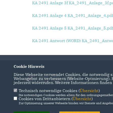
KA 2491 Anlage 3f KA_2491_Anlage_3f.p
KA 2491 Anlage 4 KA_2491_Anlage_4.pd
KA 2491 Anlage 5 KA_2491_Anlage_5.pd
KA 2491 Antwort (WORD) KA_2491_Antwo
Cookie Hinweis
Diese Webseite verwendet Cookies, die notwendig si
Webangebot zu verbessern (Website-Optmierung). Fü
jederzeit widerrufen. Weitere Informationen finden
Technisch notwendige Cookies (
Übersicht
)
Die notwendigen Cookies werden allein für den ordnungsgemäßen 
Cookies von Drittanbietern (
IMPRESSUM
DATENSCHUTZ
Übersicht
)
KONTAKT
Zur Optimierung unserer Webseite binden wir Dienste und Angebot
@2026 CDU-Fraktion im Landtag Brandenburg