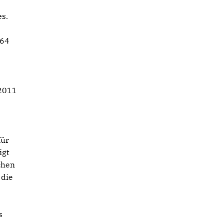
es.
 64
 2011
für
igt
chen
 die
s