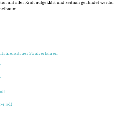
aten mit aller Kraft aufgeklärt und zeitnah geahndet werden
ichelbaum.
rfahrensdauer Strafverfahren
f
f
pdf
-e.pdf