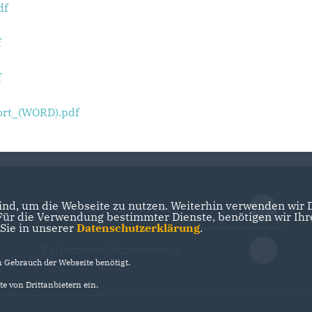
df
f
f
rt_(WORD).pdf
nd, um die Webseite zu nutzen. Weiterhin verwenden wir Di
Der Landtag Brandenburg
r die Verwendung bestimmter Dienste, benötigen wir Ihre 
 Sie in unserer
Datenschutzerklärung
.
Parlamentsdokumentation
Gebrauch der Webseite benötigt.
e von Drittanbietern ein.