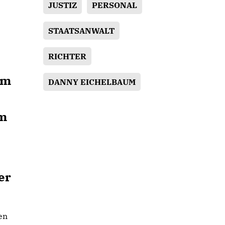
JUSTIZ
PERSONAL
STAATSANWALT
RICHTER
em
DANNY EICHELBAUM
Im
er
en