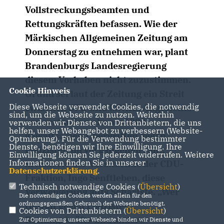
Vollstreckungsbeamten und
Rettungskräften befassen. Wie der
Märkischen Allgemeinen Zeitung am
Donnerstag zu entnehmen war, plant
Brandenburgs Landesregierung
diesem Vorhaben nicht zuzustimmen.
Cookie Hinweis
Grund sei laut der Zeitung ein Streit
Diese Webseite verwendet Cookies, die notwendig
zwischen SPD und LINKE. Angesichts
sind, um die Webseite zu nutzen. Weiterhin
von erstmals mehr als 1000
verwenden wir Dienste von Drittanbietern, die uns
helfen, unser Webangebot zu verbessern (Website-
gewaltsamen Übergriffen gegen
Optmierung). Für die Verwendung bestimmter
Dienste, benötigen wir Ihre Einwilligung. Ihre
Polizisten im vergangenen Jahr,
Einwilligung können Sie jederzeit widerrufen. Weitere
Informationen finden Sie in unserer
kritisierte der Vorsitzende der CDU-
Datenschutzerklärung
.
Fraktion, Ingo Senftleben, diese
Technisch notwendige Cookies (
Übersicht
)
Verweigerung aufs Schärfste. „Wer
Die notwendigen Cookies werden allein für den
ordnungsgemäßen Gebrauch der Webseite benötigt.
Gewalt gegen Polizisten,
Cookies von Drittanbietern (
Übersicht
)
Rettungskräfte und andere
Zur Optimierung unserer Webseite binden wir Dienste und