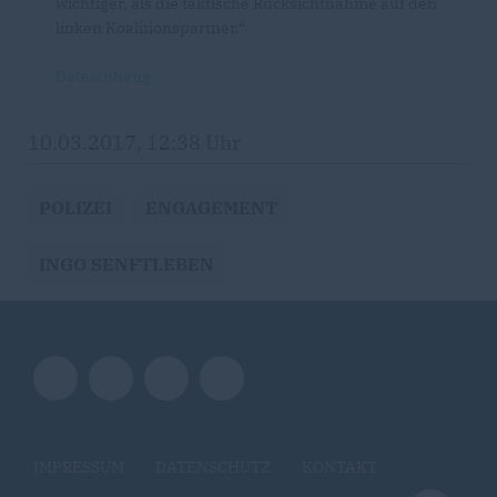
wichtiger, als die taktische Rücksichtnahme auf den
linken Koalitionspartner.“
Dateianhang
10.03.2017, 12:38 Uhr
POLIZEI
ENGAGEMENT
INGO SENFTLEBEN
IMPRESSUM
DATENSCHUTZ
KONTAKT